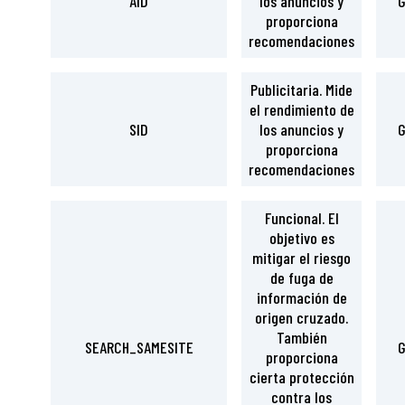
AID
los anuncios y
G
proporciona
recomendaciones
Publicitaria. Mide
el rendimiento de
SID
los anuncios y
G
proporciona
recomendaciones
Funcional. El
objetivo es
mitigar el riesgo
de fuga de
información de
origen cruzado.
También
SEARCH_SAMESITE
G
proporciona
cierta protección
contra los