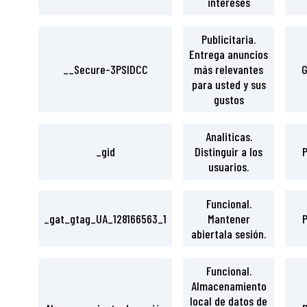
intereses
Publicitaria.
Entrega anuncios
__Secure-3PSIDCC
más relevantes
G
para usted y sus
gustos
Analiticas.
_gid
Distinguir a los
P
usuarios.
Funcional.
_gat_gtag_UA_128166563_1
Mantener
P
abiertala sesión.
Funcional.
Almacenamiento
local de datos de