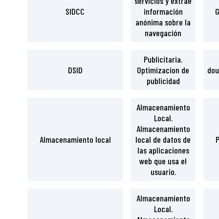
servicios y extrae
SIDCC
información
G
anónima sobre la
navegación
Publicitaria.
DSID
Optimizacion de
dou
publicidad
Almacenamiento
Local.
Almacenamiento
Almacenamiento local
local de datos de
P
las aplicaciones
web que usa el
usuario.
Almacenamiento
Local.